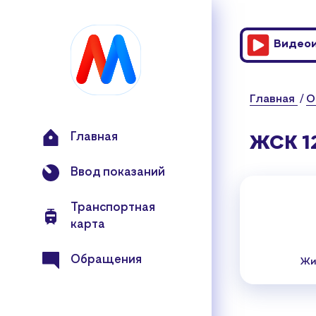
Главна
стран
Видеои
Главная
О
Главная
ЖСК 12
Ввод показаний
Транспортная
карта
Обращения
Жи