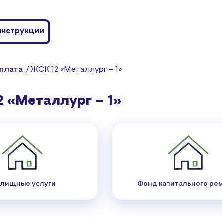
я
ица
нструкции
плата
ЖСК 12 «Металлург – 1»
 «Металлург – 1»
лищные услуги
Фонд капитального ре